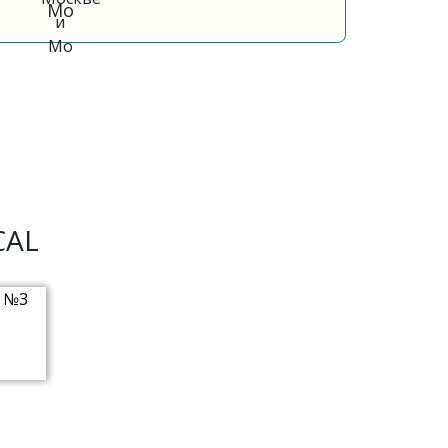
Мо
CAL