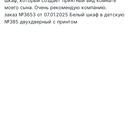
шкаф, который создаёт приятный вид комнате
о
моего сына. Очень рекомендую компанию.
з
заказ №3653 от 07.01.2025 Белый шкаф в детскую
д
№385 двухдверный с принтом