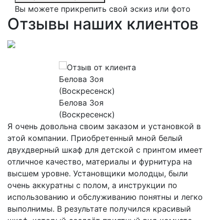
Вы можете прикрепить свой эскиз или фото
Отзывы наших клиентов
Белова Зоя
Н
(Воскресенск)
д
Я очень довольна своим заказом и установкой в
к
этой компании. Приобретенный мной белый
в
двухдверный шкаф для детской с принтом имеет
д
отличное качество, материалы и фурнитура на
м
му
высшем уровне. Установщики молодцы, были
с
очень аккуратны с полом, а инструкции по
о
,
использованию и обслуживанию понятны и легко
о
выполнимы. В результате получился красивый
о