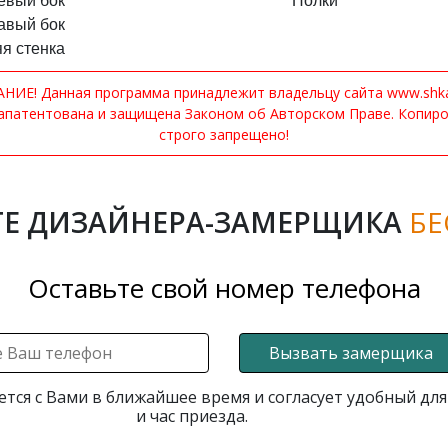
евый бок
Полки
авый бок
я стенка
ИЕ! Данная программа принадлежит владельцу сайта www.shkaf
апатентована и защищена Законом об Авторском Праве. Копир
строго запрещено!
Е ДИЗАЙНЕРА-ЗАМЕРЩИКА
БЕ
Оставьте свой номер телефона
Вызвать замерщика
ется с Вами в ближайшее время и согласует удобный для
и час приезда.