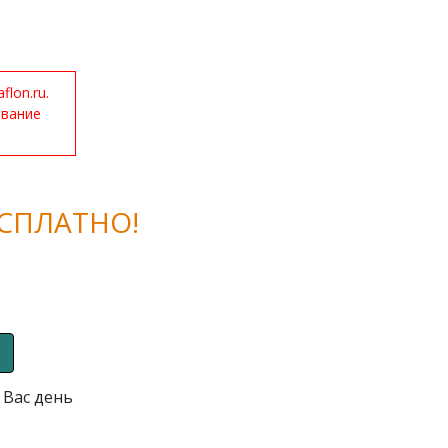
lon.ru.
ование
СПЛАТНО!
 Вас день