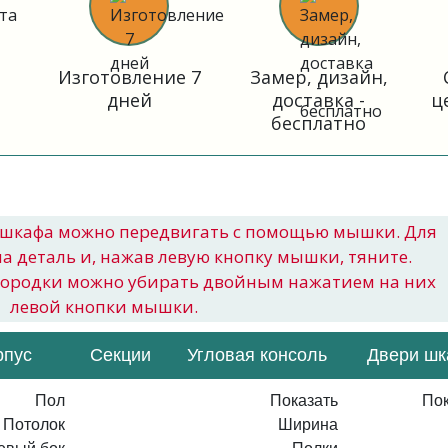
Изготовление 7
Замер, дизайн,
дней
доставка -
ц
бесплатно
шкафа можно передвигать с помощью мышки. Для
на деталь и, нажав левую кнопку мышки, тяните.
городки можно убирать двойным нажатием на них
левой кнопки мышки.
рпус
Секции
Угловая консоль
Двери ш
Пол
Показать
Пок
Потолок
Ширина