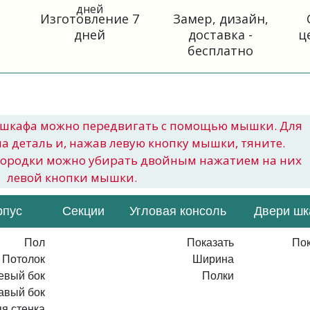
Изготовление 7
Замер, дизайн,
дней
доставка -
ц
бесплатно
шкафа можно передвигать с помощью мышки. Для
на деталь и, нажав левую кнопку мышки, тяните.
городки можно убирать двойным нажатием на них
левой кнопки мышки.
рпус
Секции
Угловая консоль
Двери ш
Пол
Показать
Пок
Потолок
Ширина
евый бок
Полки
авый бок
я стенка