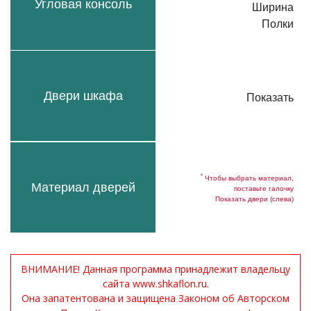
Угловая консоль
Ширина
Полки
Двери шкафа
Показать
*
Чтобы выбрать материал,
Материал дверей
поставьте галочку
Показать двери (слева)
ВНИМАНИЕ! Данная программа принадлежит владельцу
сайта www.shkaflon.ru.
Она запатентована и защищена Законом об Авторском