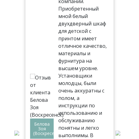
ть
компании.
Приобретенный
мной белый
двухдверный шкаф
тал,
для детской с
иям
принтом имеет
отличное качество,
ня
материалы и
 на
фурнитура на
высшем уровне.
Установщики
молодцы, были
ь.
очень аккуратны с
 все
полом, а
инструкции по
использованию и
обслуживанию
Белова
ез
понятны и легко
Вл
Зоя
Але
(Воскресенск)
выполнимы. В
(Др