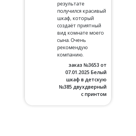
,
результате
получился красивый
лом
шкаф, который
создаёт приятный
!
вид комнате моего
сына. Очень
77 от
рекомендую
016 г.
компанию.
аф в
льню
заказ №3653 от
07.01.2025 Белый
шкаф в детскую
№385 двухдверный
с принтом